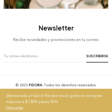
Newsletter
Recibe novedades y promociones en tu correo.
© 2023
FIDORA
. Todos los derechos reservados.
¡Bienvenida a Fidora! Recibe envío gratis en compras
Acerca
Blog
FAQs
Términos y Condiciones
Aviso de Privacidad
mayores a $1,800 pesos M.N
Descartar