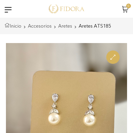
0
Inicio
Accesorios
Aretes
Aretes ATS185