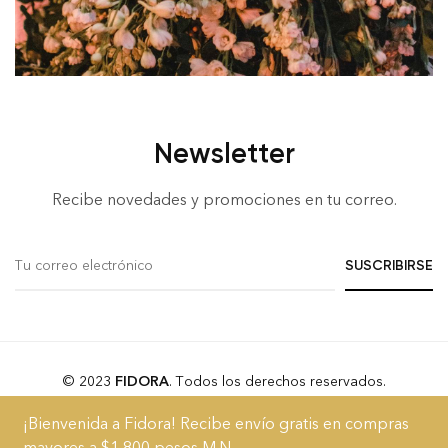
Newsletter
Recibe novedades y promociones en tu correo.
© 2023
FIDORA
. Todos los derechos reservados.
¡Bienvenida a Fidora! Recibe envío gratis en compras
Acerca
Blog
FAQs
Términos y Condiciones
Aviso de Privacidad
mayores a $1,800 pesos M.N