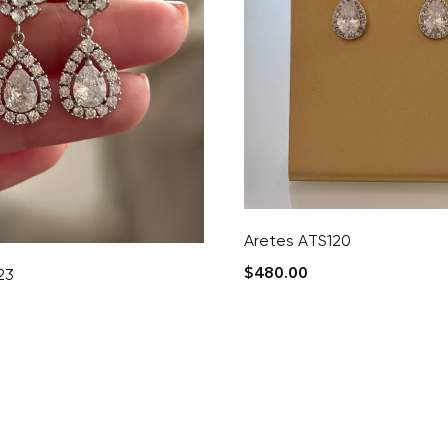
Aretes ATS120
$
480.00
23