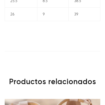
25.5
8.5
38.5
26
9
39
Productos relacionados