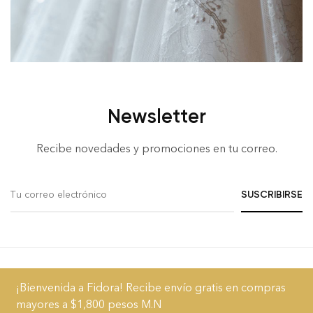
Newsletter
Recibe novedades y promociones en tu correo.
© 2023
FIDORA
. Todos los derechos reservados.
¡Bienvenida a Fidora! Recibe envío gratis en compras
mayores a $1,800 pesos M.N
Acerca
Blog
FAQs
Términos y Condiciones
Aviso de Privacidad