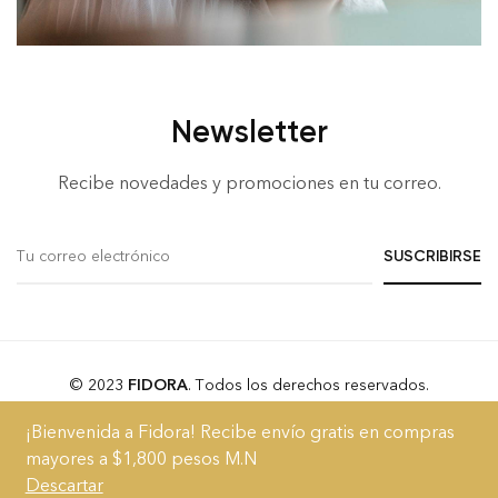
Newsletter
Recibe novedades y promociones en tu correo.
© 2023
FIDORA
. Todos los derechos reservados.
¡Bienvenida a Fidora! Recibe envío gratis en compras
Acerca
Blog
FAQs
Términos y Condiciones
Aviso de Privacidad
mayores a $1,800 pesos M.N
Descartar