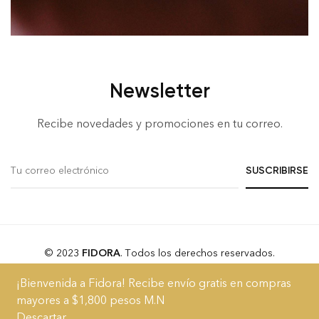
Newsletter
Recibe novedades y promociones en tu correo.
© 2023
FIDORA
. Todos los derechos reservados.
¡Bienvenida a Fidora! Recibe envío gratis en compras
Acerca
Blog
FAQs
Términos y Condiciones
Aviso de Privacidad
mayores a $1,800 pesos M.N
Descartar