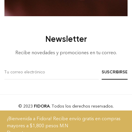
Newsletter
Recibe novedades y promociones en tu correo.
© 2023
FIDORA
. Todos los derechos reservados.
¡Bienvenida a Fidora! Recibe envío gratis en compras
Acerca
Blog
FAQs
Términos y Condiciones
Aviso de Privacidad
mayores a $1,800 pesos M.N