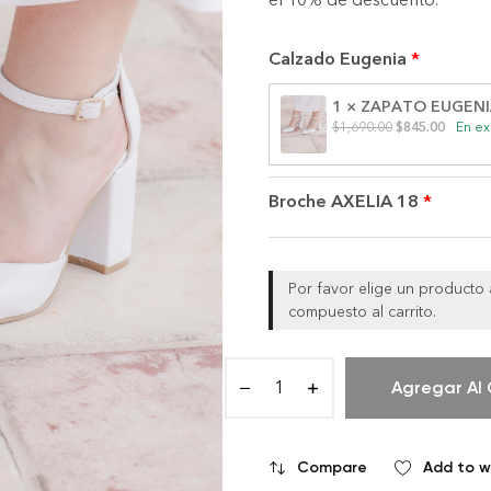
Calzado Eugenia
1 × ZAPATO EUGENIA
$
1,690.00
$
845.00
En ex
Broche AXELIA 18
Por favor elige un producto
compuesto al carrito.
Agregar Al 
Compare
Add to wi