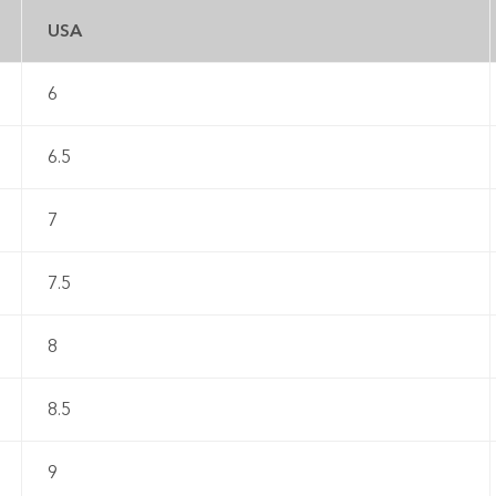
USA
6
6.5
7
7.5
8
8.5
9